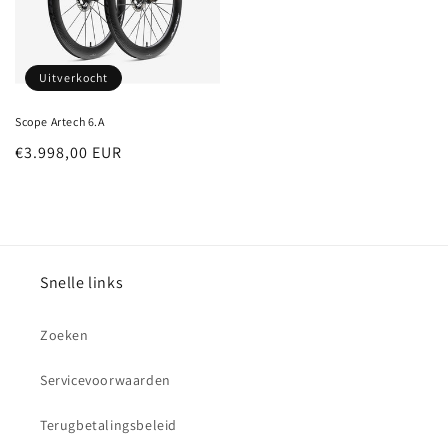
Uitverkocht
Scope Artech 6.A
Normale
€3.998,00 EUR
prijs
Snelle links
Zoeken
Servicevoorwaarden
Terugbetalingsbeleid