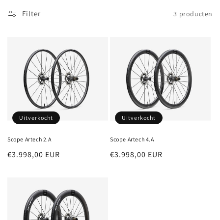
Filter
3 producten
Uitverkocht
Uitverkocht
Scope Artech 2.A
Scope Artech 4.A
Normale
€3.998,00 EUR
Normale
€3.998,00 EUR
prijs
prijs